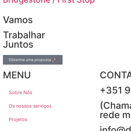
Vamos
Trabalhar
Juntos
Obtenha uma proposta 🚀
MENU
CONT
+351 9
Sobre Nós
(Chama
Os nossos serviços
rede m
Projetos
info@d