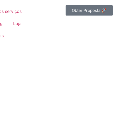
Obter Proposta 🚀
os serviços
og
Loja
os