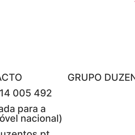
ACTO
GRUPO DUZE
14 005 492
da para a
óvel nacional)
uzentos.pt