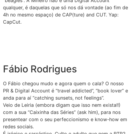
“beagles”. A Mineiro não é uma Digital Account
qualquer, é daquelas que só nos dá vontade (ao fim de
4h no mesmo espaço) de CAP(ture) and CUT. Yap:
CapCut.
Fábio Rodrigues
O Fábio chegou mudo e agora quem o cala? O nosso
PR & Digital Account é “travel addicted”, “book lover” e
anda para aí “catching sunsets, not feelings”.
Veio de Leiria (embora digam que isso nem exista!!)
com a sua “Caixinha das Séries” (ask him), para nos
presentear com o seu perfeccionismo e know-how em
redes sociais.
É irónico e sarcástico. Culto e adulto que nem a RTP2.