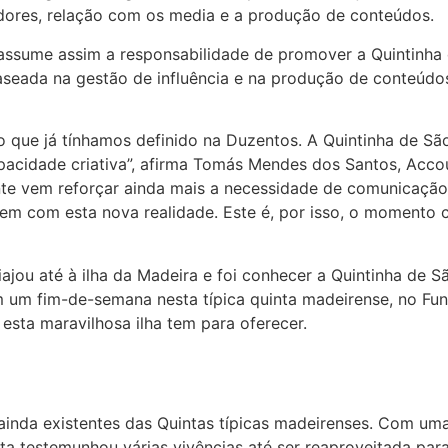
dores, relação com os media e a produção de conteúdos.
 assume assim a responsabilidade de promover a Quintinha
baseada na gestão de influência e na produção de conteúd
o que já tínhamos definido na Duzentos. A Quintinha de S
pacidade criativa”, afirma Tomás Mendes dos Santos, Accou
te vem reforçar ainda mais a necessidade de comunicação
em com esta nova realidade. Este é, por isso, o momento c
ajou até à ilha da Madeira e foi conhecer a Quintinha de S
m um fim-de-semana nesta típica quinta madeirense, no Fu
esta maravilhosa ilha tem para oferecer.
inda existentes das Quintas típicas madeirenses. Com uma h
a testemunhou várias vivências até ser reaproveitada para 