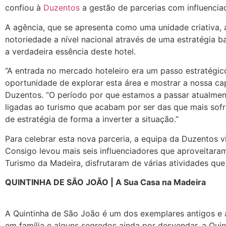
confiou à
Duzentos
a gestão de parcerias com influencia
A agência, que se apresenta como uma unidade criativa,
notoriedade a nível nacional através de uma estratégia 
a verdadeira essência deste hotel.
“A entrada no mercado hoteleiro era um passo estratégic
oportunidade de explorar esta área e mostrar a nossa ca
Duzentos. “O período por que estamos a passar atualmen
ligadas ao turismo que acabam por ser das que mais sofr
de estratégia de forma a inverter a situação.”
Para celebrar esta nova parceria, a equipa da Duzentos vi
Consigo levou mais seis influenciadores que aproveitara
Turismo da Madeira, disfrutaram de várias atividades que 
QUINTINHA DE SÃO JOÃO | A Sua Casa na Madeira
A Quintinha de São João é um dos exemplares antigos e a
em família e alguns segredos ainda por desvendar, a Quint