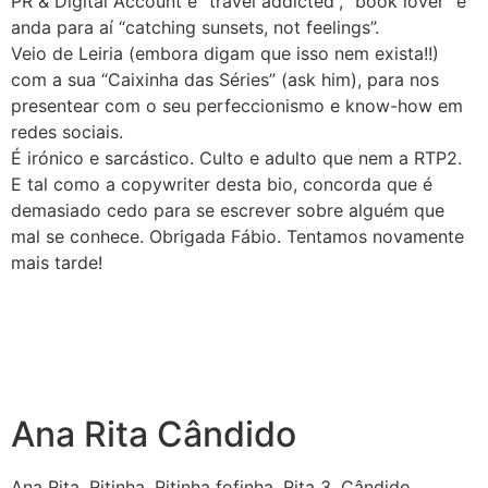
PR & Digital Account é “travel addicted”, “book lover” e
anda para aí “catching sunsets, not feelings”.
Veio de Leiria (embora digam que isso nem exista!!)
com a sua “Caixinha das Séries” (ask him), para nos
presentear com o seu perfeccionismo e know-how em
redes sociais.
É irónico e sarcástico. Culto e adulto que nem a RTP2.
E tal como a copywriter desta bio, concorda que é
demasiado cedo para se escrever sobre alguém que
mal se conhece. Obrigada Fábio. Tentamos novamente
mais tarde!
Ana Rita Cândido
Ana
Rita
. Ritinha. Ritinha fofinha.
Rita
3.
Cândido
.